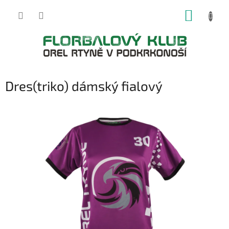
Přejít
NÁKUP
na
obsah
KOŠÍK
Dres(triko) dámský fialový