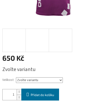
650 Kč
Měrná
Zvolte variantu
cena:
Velikost
Přidat do košíku