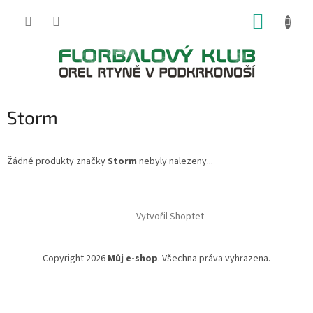
Přejít
NÁKUP
na
obsah
KOŠÍK
Storm
Žádné produkty značky
Storm
nebyly nalezeny...
Z
á
Vytvořil Shoptet
p
a
t
Copyright 2026
Můj e-shop
. Všechna práva vyhrazena.
í