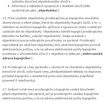
způsobu doručení objednávaného zboží a
informace o nákladech spojených s dodáním zboží (dále
společně jen jako „
objednávka
“).
3.5. Před zasláním objednávky prodávajícímu je kupujícímu umožněno
zkontrolovat a měnit údaje, které do objednávky kupující vložil, a to i s
ohledem na možnost kupujícího zjišťovat a opravovat chyby vzniklé při
zadávání dat do objednávky. Objednávku odešle kupující prodávajícímu
kliknutím na tlačítko „odeslat objednávku“. Údaje uvedené v
objednávce jsou prodávajícím považovány za správné. Prodávající
neprodleně po obdržení objednávky toto obdržení kupujícímu potvrdí
elektronickou poštou, a to na adresu elektronické pošty kupujícího
uvedenou v uživatelském účtu či v objednávce (dále jen „
elektronická
adresa kupujícího
“).
3.6. Prodávající je vždy oprávněn v závislosti na charakteru objednávky
(množství zboží, výše kupní ceny, předpokládané náklady na dopravu)
požádat kupujícího o dodatečné potvrzení objednávky (například
písemně či telefonicky).
3.7. Smluvní vztah mezi prodávajícím a kupujícím vzniká doručením
přijetí objednávky (akceptací), jež je prodávajícím zasláno kupujícímu
elektronickou poštou, a to na adresu elektronické pošty kupujícího.