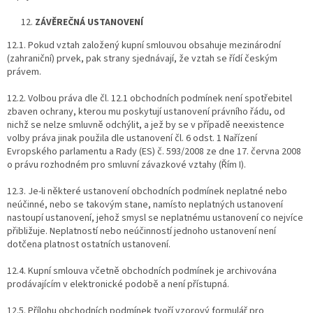
ZÁVĚREČNÁ USTANOVENÍ
12.1. Pokud vztah založený kupní smlouvou obsahuje mezinárodní
(zahraniční) prvek, pak strany sjednávají, že vztah se řídí českým
právem.
12.2. Volbou práva dle čl. 12.1 obchodních podmínek není spotřebitel
zbaven ochrany, kterou mu poskytují ustanovení právního řádu, od
nichž se nelze smluvně odchýlit, a jež by se v případě neexistence
volby práva jinak použila dle ustanovení čl. 6 odst. 1 Nařízení
Evropského parlamentu a Rady (ES) č. 593/2008 ze dne 17. června 2008
o právu rozhodném pro smluvní závazkové vztahy (Řím I).
12.3. Je-li některé ustanovení obchodních podmínek neplatné nebo
neúčinné, nebo se takovým stane, namísto neplatných ustanovení
nastoupí ustanovení, jehož smysl se neplatnému ustanovení co nejvíce
přibližuje. Neplatností nebo neúčinností jednoho ustanovení není
dotčena platnost ostatních ustanovení.
12.4. Kupní smlouva včetně obchodních podmínek je archivována
prodávajícím v elektronické podobě a není přístupná.
12.5. Přílohu obchodních podmínek tvoří vzorový formulář pro