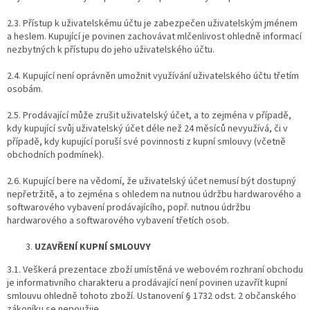
2.3. Přístup k uživatelskému účtu je zabezpečen uživatelským jménem
a heslem. Kupující je povinen zachovávat mlčenlivost ohledně informací
nezbytných k přístupu do jeho uživatelského účtu.
2.4. Kupující není oprávněn umožnit využívání uživatelského účtu třetím
osobám.
2.5. Prodávající může zrušit uživatelský účet, a to zejména v případě,
kdy kupující svůj uživatelský účet déle než 24 měsíců nevyužívá, či v
případě, kdy kupující poruší své povinnosti z kupní smlouvy (včetně
obchodních podmínek).
2.6. Kupující bere na vědomí, že uživatelský účet nemusí být dostupný
nepřetržitě, a to zejména s ohledem na nutnou údržbu hardwarového a
softwarového vybavení prodávajícího, popř. nutnou údržbu
hardwarového a softwarového vybavení třetích osob.
UZAVŘENÍ KUPNÍ SMLOUVY
3.1. Veškerá prezentace zboží umístěná ve webovém rozhraní obchodu
je informativního charakteru a prodávající není povinen uzavřít kupní
smlouvu ohledně tohoto zboží. Ustanovení § 1732 odst. 2 občanského
zákoníku se nepoužije.