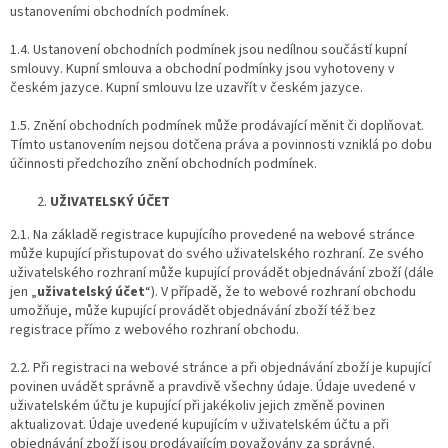
ustanoveními obchodních podmínek.
1.4. Ustanovení obchodních podmínek jsou nedílnou součástí kupní
smlouvy. Kupní smlouva a obchodní podmínky jsou vyhotoveny v
českém jazyce. Kupní smlouvu lze uzavřít v českém jazyce.
1.5. Znění obchodních podmínek může prodávající měnit či doplňovat.
Tímto ustanovením nejsou dotčena práva a povinnosti vzniklá po dobu
účinnosti předchozího znění obchodních podmínek.
UŽIVATELSKÝ ÚČET
2.1. Na základě registrace kupujícího provedené na webové stránce
může kupující přistupovat do svého uživatelského rozhraní. Ze svého
uživatelského rozhraní může kupující provádět objednávání zboží (dále
jen „
uživatelský účet
“). V případě, že to webové rozhraní obchodu
umožňuje, může kupující provádět objednávání zboží též bez
registrace přímo z webového rozhraní obchodu.
2.2. Při registraci na webové stránce a při objednávání zboží je kupující
povinen uvádět správně a pravdivě všechny údaje. Údaje uvedené v
uživatelském účtu je kupující při jakékoliv jejich změně povinen
aktualizovat. Údaje uvedené kupujícím v uživatelském účtu a při
objednávání zboží jsou prodávajícím považovány za správné.