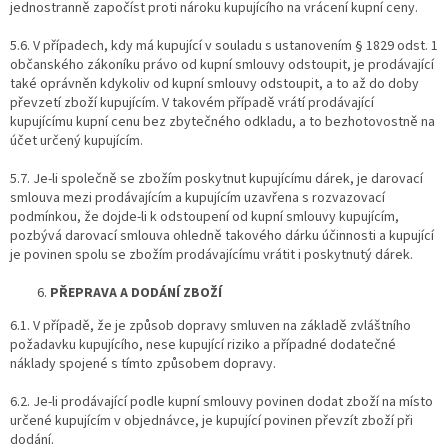
jednostranně započíst proti nároku kupujícího na vrácení kupní ceny.
5.6. V případech, kdy má kupující v souladu s ustanovením § 1829 odst. 1
občanského zákoníku právo od kupní smlouvy odstoupit, je prodávající
také oprávněn kdykoliv od kupní smlouvy odstoupit, a to až do doby
převzetí zboží kupujícím. V takovém případě vrátí prodávající
kupujícímu kupní cenu bez zbytečného odkladu, a to bezhotovostně na
účet určený kupujícím.
5.7. Je-li společně se zbožím poskytnut kupujícímu dárek, je darovací
smlouva mezi prodávajícím a kupujícím uzavřena s rozvazovací
podmínkou, že dojde-li k odstoupení od kupní smlouvy kupujícím,
pozbývá darovací smlouva ohledně takového dárku účinnosti a kupující
je povinen spolu se zbožím prodávajícímu vrátit i poskytnutý dárek.
PŘEPRAVA A DODÁNÍ ZBOŽÍ
6.1. V případě, že je způsob dopravy smluven na základě zvláštního
požadavku kupujícího, nese kupující riziko a případné dodatečné
náklady spojené s tímto způsobem dopravy.
6.2. Je-li prodávající podle kupní smlouvy povinen dodat zboží na místo
určené kupujícím v objednávce, je kupující povinen převzít zboží při
dodání.