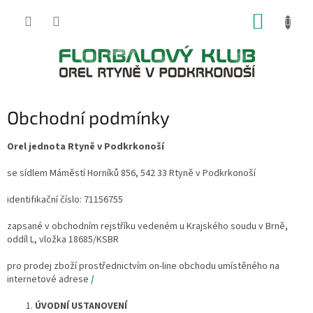
Přejít
NÁKUP
na
obsah
KOŠÍK
Obchodní podmínky
Orel jednota Rtyně v Podkrkonoší
se sídlem Máměstí Horníků 856, 542 33 Rtyně v Podkrkonoší
identifikační číslo: 71156755
zapsané v obchodním rejstříku vedeném u Krajského soudu v Brně,
oddíl L, vložka 18685/KSBR
pro prodej zboží prostřednictvím on-line obchodu umístěného na
internetové adrese
/
ÚVODNÍ USTANOVENÍ