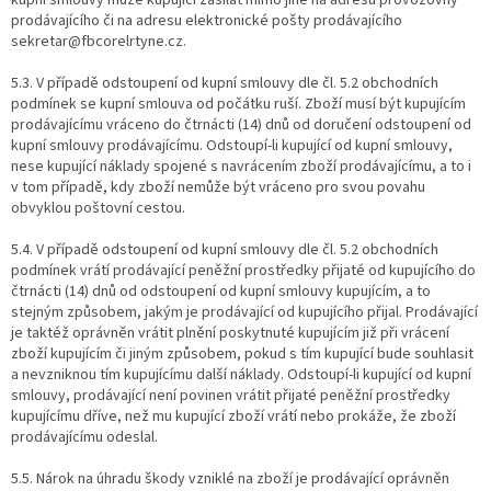
kupní smlouvy může kupující zasílat mimo jiné na adresu provozovny
prodávajícího či na adresu elektronické pošty prodávajícího
sekretar@fbcorelrtyne.cz.
5.3. V případě odstoupení od kupní smlouvy dle čl. 5.2 obchodních
podmínek se kupní smlouva od počátku ruší. Zboží musí být kupujícím
prodávajícímu vráceno do čtrnácti (14) dnů od doručení odstoupení od
kupní smlouvy prodávajícímu. Odstoupí-li kupující od kupní smlouvy,
nese kupující náklady spojené s navrácením zboží prodávajícímu, a to i
v tom případě, kdy zboží nemůže být vráceno pro svou povahu
obvyklou poštovní cestou.
5.4. V případě odstoupení od kupní smlouvy dle čl. 5.2 obchodních
podmínek vrátí prodávající peněžní prostředky přijaté od kupujícího do
čtrnácti (14) dnů od odstoupení od kupní smlouvy kupujícím, a to
stejným způsobem, jakým je prodávající od kupujícího přijal. Prodávající
je taktéž oprávněn vrátit plnění poskytnuté kupujícím již při vrácení
zboží kupujícím či jiným způsobem, pokud s tím kupující bude souhlasit
a nevzniknou tím kupujícímu další náklady. Odstoupí-li kupující od kupní
smlouvy, prodávající není povinen vrátit přijaté peněžní prostředky
kupujícímu dříve, než mu kupující zboží vrátí nebo prokáže, že zboží
prodávajícímu odeslal.
5.5. Nárok na úhradu škody vzniklé na zboží je prodávající oprávněn