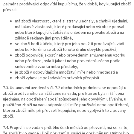
Zejména prodávající odpovídá kupujícímu, že v době, kdy kupující zboží
převzal:
má zboží vlastnosti, které si strany ujednaly, a chybí-li ujednání,
má takové vlastnosti, které prodávající nebo výrobce popsal
nebo které kupující očekával s ohledem na povahu zboží a na
základě reklamy jimi prováděné,
se zboží hodí k účelu, který pro jeho použití prodávající uvádí
nebo ke kterému se zboží tohoto druhu obvykle používá,
zboží odpovídá jakostí nebo provedením smluvenému vzorku
nebo předloze, byla-li jakost nebo provedení určeno podle
smluveného vzorku nebo předlohy,
je zboží v odpovídajícím množství, míře nebo hmotnosti a
zboží vyhovuje požadavkům právních předpisů.
7.3. Ustanovení uvedená v čl. 7.2 obchodních podmínek se nepoužijí u
zboží prodávaného za nižší cenu na vadu, pro kterou byla nižší cena
ujednána, na opotřebení zboží způsobené jeho obvyklým užíváním, u
použitého zboží na vadu odpovídající míře používání nebo opotřebení,
kterou zboží mělo při převzetí kupujícím, nebo vyplývá-li to z povahy
zboží.
7.4. Projeví-li se vada v průběhu šesti měsíců od převzetí, má se za to,
že zboží bylo vadné již při převzetí. Kupující je oprávněn uplatnit právo