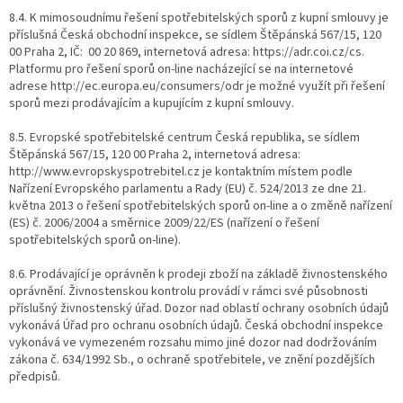
8.4. K mimosoudnímu řešení spotřebitelských sporů z kupní smlouvy je
příslušná Česká obchodní inspekce, se sídlem Štěpánská 567/15, 120
00 Praha 2, IČ: 00 20 869, internetová adresa: https://adr.coi.cz/cs.
Platformu pro řešení sporů on-line nacházející se na internetové
adrese http://ec.europa.eu/consumers/odr je možné využít při řešení
sporů mezi prodávajícím a kupujícím z kupní smlouvy.
8.5. Evropské spotřebitelské centrum Česká republika, se sídlem
Štěpánská 567/15, 120 00 Praha 2, internetová adresa:
http://www.evropskyspotrebitel.cz je kontaktním místem podle
Nařízení Evropského parlamentu a Rady (EU) č. 524/2013 ze dne 21.
května 2013 o řešení spotřebitelských sporů on-line a o změně nařízení
(ES) č. 2006/2004 a směrnice 2009/22/ES (nařízení o řešení
spotřebitelských sporů on-line).
8.6. Prodávající je oprávněn k prodeji zboží na základě živnostenského
oprávnění. Živnostenskou kontrolu provádí v rámci své působnosti
příslušný živnostenský úřad. Dozor nad oblastí ochrany osobních údajů
vykonává Úřad pro ochranu osobních údajů. Česká obchodní inspekce
vykonává ve vymezeném rozsahu mimo jiné dozor nad dodržováním
zákona č. 634/1992 Sb., o ochraně spotřebitele, ve znění pozdějších
předpisů.