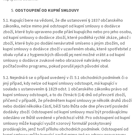
ODSTOUPENÍ OD KUPNÍ SMLOUVY
5.1. Kupující bere na vědomí, že dle ustanovení § 1837 občanského
zákoníku, nelze mimo jiné odstoupit od kupní smlouvy o dodávce
zboží, které bylo upraveno podle přání kupujícího nebo pro jeho osobu,
od kupní smlouvy o dodávce zboží, které podléhá rychlé zkáze, jakož i
zboží, které bylo po dodání nenávratně smíseno s jiným zbožím, od
kupní smlouvy o dodávce zboží v uzavřeném obalu, které spotřebitel z
obalu vyňal a z hygienických důvodů jej není možné vrátit a od kupní
smlouvy o dodávce zvukové nebo obrazové nahrávky nebo
počítačového programu, pokud porušil jejich původní obal.
5.2. Nejedná-li se o případ uvedený v čl. 5.1 obchodních podmínek či o
jiný případ, kdy nelze od kupní smlouvy odstoupit, má kupující v
souladu s ustanovením § 1829 odst. 1 občanského zákoníku právo od
kupní smlouvy odstoupit, a to do čtrnácti (14) dnů od převzetí zboží,
přičemž v případě, že předmětem kupní smlouvy je několik druhů zboží
nebo dodání několika částí, běží tato lhůta ode dne převzetí poslední
dodávky zboží. Odstoupení od kupní smlouvy musí být prodávajícímu
odesláno ve lhůtě uvedené v předchozí větě. Pro odstoupení od kupní
smlouvy může kupující využit vzorový formulář poskytovaný
prodávajícím, jenž tvoří přílohu obchodních podmínek. Odstoupení od