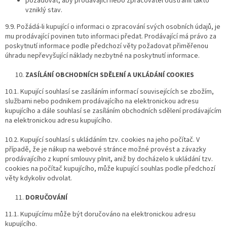
požadovat, aby prodávající nebo zpracovatel odstranil takto
vzniklý stav.
9.9. Požádá-li kupující o informaci o zpracování svých osobních údajů, je
mu prodávající povinen tuto informaci předat. Prodávající má právo za
poskytnutí informace podle předchozí věty požadovat přiměřenou
úhradu nepřevyšující náklady nezbytné na poskytnutí informace.
ZASÍLÁNÍ OBCHODNÍCH SDĚLENÍ A UKLÁDÁNÍ COOKIES
10.1. Kupující souhlasí se zasíláním informací souvisejících se zbožím,
službami nebo podnikem prodávajícího na elektronickou adresu
kupujícího a dále souhlasí se zasíláním obchodních sdělení prodávajícím
na elektronickou adresu kupujícího.
10.2. Kupující souhlasí s ukládáním tzv. cookies na jeho počítač. V
případě, že je nákup na webové stránce možné provést a závazky
prodávajícího z kupní smlouvy plnit, aniž by docházelo k ukládání tzv.
cookies na počítač kupujícího, může kupující souhlas podle předchozí
věty kdykoliv odvolat.
DORUČOVÁNÍ
11.1. Kupujícímu může být doručováno na elektronickou adresu
kupujícího.