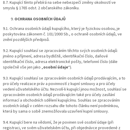
8.7. Kupující tímto přebírá na sebe nebezpečí změny okolností ve
smyslu § 1765 odst. 2 občanského zákoníku.
OCHRANA OSOBNÍCH ÚDAJŮ
9.1. Ochrana osobních údajů kupujícího, který je fyzickou osobou, je
poskytována zákonem č. 101/2000 Sb., o ochraně osobních údajů, ve
znění pozdějších předpisů.
9.2. Kupující souhlasí se zpracováním těchto svých osobních údajů:
jméno a příjmení, adresa bydliště, identifikační číslo, daňové
identifikační číslo, adresa elektronické pošty, telefonní číslo (dále
společně vše jen jako „
osobní údaje
“).
9.3. Kupující souhlasí se zpracováním osobních údajů prodávajícím, a to
pro účely realizace práv a povinností z kupní smlouvy a pro účely
vedení uživatelského účtu. Nezvolí-li kupující jinou možnost, souhlasí se
zpracováním osobních údajů prodávajícím také pro účely zasílání
informací a obchodních sdělení kupujícímu. Souhlas se zpracováním
osobních údajů v celém rozsahu dle tohoto článku není podmínkou,
která by sama o sobě znemožňovala uzavření kupní smlouvy.
9.4. Kupující bere na vědomí, že je povinen své osobní údaje (při
registraci, ve svém uživatelském účtu, při objednávce provedené z