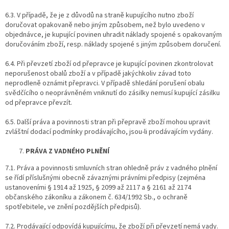
6.3. V případě, že je z důvodů na straně kupujícího nutno zboží
doručovat opakovaně nebo jiným způsobem, než bylo uvedeno v
objednávce, je kupující povinen uhradit náklady spojené s opakovaným
doručováním zboží, resp. náklady spojené s jiným způsobem doručení.
6.4. Při převzetí zboží od přepravce je kupující povinen zkontrolovat
neporušenost obalů zboží a v případě jakýchkoliv závad toto
neprodleně oznámit přepravci. V případě shledání porušení obalu
svědčícího o neoprávněném vniknutí do zásilky nemusí kupující zásilku
od přepravce převzít.
6.5. Další práva a povinnosti stran při přepravě zboží mohou upravit
zvláštní dodací podmínky prodávajícího, jsou-li prodávajícím vydány.
PRÁVA Z VADNÉHO PLNĚNÍ
7.1. Práva a povinnosti smluvních stran ohledně práv z vadného plnění
se řídí příslušnými obecně závaznými právními předpisy (zejména
ustanoveními § 1914 až 1925, § 2099 až 2117 a § 2161 až 2174
občanského zákoníku a zákonem č. 634/1992 Sb., o ochraně
spotřebitele, ve znění pozdějších předpisů).
7.2. Prodávající odpovídá kupujícímu, že zboží při převzetí nemá vady.