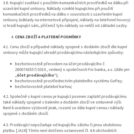
3.8. Kupující souhlasí s použitím komunikačních prostředků na dálku při
uzavírání kupní smlouvy. Náklady vzniklé kupujícímu při použití
komunikačních prostředků na dálku v souvislosti s uzavřením kupní
smlouvy (náklady na internetové připojení, náklady na telefonní hovory)
si hradí kupující sám, přičemž tyto náklady se neliší od základní sazby.
CENA ZBOŽÍ A PLATEBNÍ PODMÍNKY
4.1. Cenu zboží a případné náklady spojené s dodáním zboží dle kupní
smlouvy může kupující uhradit prodávajícímu následujícími způsoby:
bezhotovostně převodem na účet prodávajícího č.
2800743557/2010 , vedený u společnosti Fio banka, a.s. (dále jen
„
účet prodávajícího
“);
bezhotovostně prostřednictvím platebního systému GoPay;
bezhotovostně platební kartou;
4.2. Společně s kupní cenou je kupující povinen zaplatit prodávajícímu
také náklady spojené s balením a dodáním zboží ve smluvené výši.
Není-li uvedeno výslovně jinak, rozumí se dále kupní cenou i náklady
spojené s dodáním zboží.
4.3. Prodávající nepožaduje od kupujícího zálohu či jinou obdobnou
platbu. [JA16] Tímto není dotčeno ustanovení čl. 4.6 obchodních