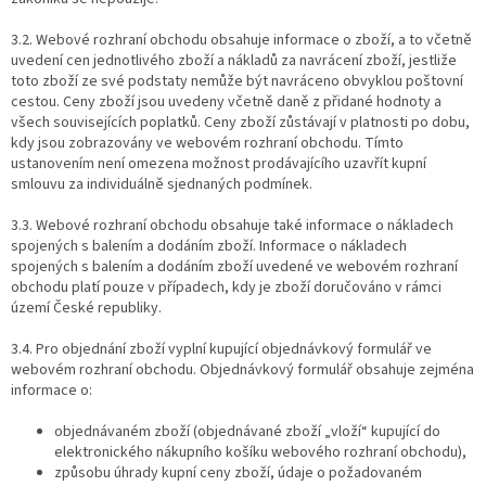
3.2. Webové rozhraní obchodu obsahuje informace o zboží, a to včetně
uvedení cen jednotlivého zboží a nákladů za navrácení zboží, jestliže
toto zboží ze své podstaty nemůže být navráceno obvyklou poštovní
cestou. Ceny zboží jsou uvedeny včetně daně z přidané hodnoty a
všech souvisejících poplatků. Ceny zboží zůstávají v platnosti po dobu,
kdy jsou zobrazovány ve webovém rozhraní obchodu. Tímto
ustanovením není omezena možnost prodávajícího uzavřít kupní
smlouvu za individuálně sjednaných podmínek.
3.3. Webové rozhraní obchodu obsahuje také informace o nákladech
spojených s balením a dodáním zboží. Informace o nákladech
spojených s balením a dodáním zboží uvedené ve webovém rozhraní
obchodu platí pouze v případech, kdy je zboží doručováno v rámci
území České republiky.
3.4. Pro objednání zboží vyplní kupující objednávkový formulář ve
webovém rozhraní obchodu. Objednávkový formulář obsahuje zejména
informace o:
objednávaném zboží (objednávané zboží „vloží“ kupující do
elektronického nákupního košíku webového rozhraní obchodu),
způsobu úhrady kupní ceny zboží, údaje o požadovaném