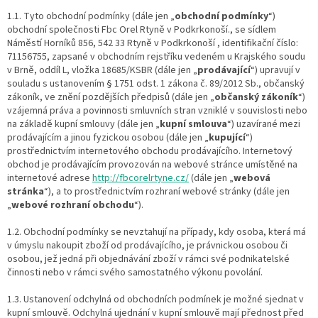
1.1. Tyto obchodní podmínky (dále jen „
obchodní podmínky
“)
obchodní společnosti Fbc Orel Rtyně v Podkrkonoší., se sídlem
Náměstí Horníků 856, 542 33 Rtyně v Podkrkonoší , identifikační číslo:
71156755, zapsané v obchodním rejstříku vedeném u Krajského soudu
v Brně, oddíl L, vložka 18685/KSBR (dále jen „
prodávající
“) upravují v
souladu s ustanovením § 1751 odst. 1 zákona č. 89/2012 Sb., občanský
zákoník, ve znění pozdějších předpisů (dále jen „
občanský zákoník
“)
vzájemná práva a povinnosti smluvních stran vzniklé v souvislosti nebo
na základě kupní smlouvy (dále jen „
kupní smlouva
“) uzavírané mezi
prodávajícím a jinou fyzickou osobou (dále jen „
kupující
“)
prostřednictvím internetového obchodu prodávajícího. Internetový
obchod je prodávajícím provozován na webové stránce umístěné na
internetové adrese
http://fbcorelrtyne.cz/
(dále jen „
webová
stránka
“), a to prostřednictvím rozhraní webové stránky (dále jen
„
webové rozhraní obchodu
“).
1.2. Obchodní podmínky se nevztahují na případy, kdy osoba, která má
v úmyslu nakoupit zboží od prodávajícího, je právnickou osobou či
osobou, jež jedná při objednávání zboží v rámci své podnikatelské
činnosti nebo v rámci svého samostatného výkonu povolání.
1.3. Ustanovení odchylná od obchodních podmínek je možné sjednat v
kupní smlouvě. Odchylná ujednání v kupní smlouvě mají přednost před