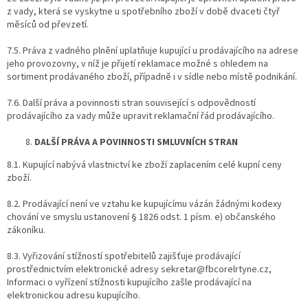
z vady, která se vyskytne u spotřebního zboží v době dvaceti čtyř
měsíců od převzetí.
7.5. Práva z vadného plnění uplatňuje kupující u prodávajícího na adrese
jeho provozovny, v níž je přijetí reklamace možné s ohledem na
sortiment prodávaného zboží, případně i v sídle nebo místě podnikání.
7.6. Další práva a povinnosti stran související s odpovědností
prodávajícího za vady může upravit reklamační řád prodávajícího.
DALŠÍ PRÁVA A POVINNOSTI SMLUVNÍCH STRAN
8.1. Kupující nabývá vlastnictví ke zboží zaplacením celé kupní ceny
zboží.
8.2. Prodávající není ve vztahu ke kupujícímu vázán žádnými kodexy
chování ve smyslu ustanovení § 1826 odst. 1 písm. e) občanského
zákoníku.
8.3. Vyřizování stížností spotřebitelů zajišťuje prodávající
prostřednictvím elektronické adresy sekretar@fbcorelrtyne.cz,
Informaci o vyřízení stížnosti kupujícího zašle prodávající na
elektronickou adresu kupujícího.