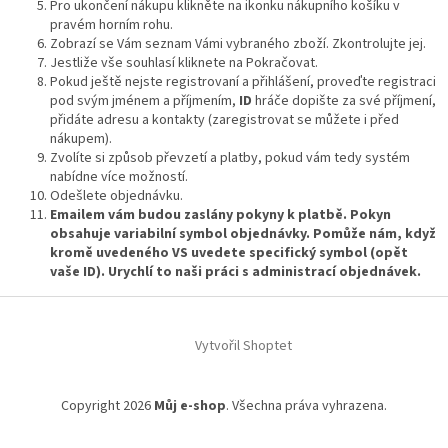
Pro ukončení nákupu klikněte na ikonku nákupního košíku v
pravém horním rohu.
Zobrazí se Vám seznam Vámi vybraného zboží. Zkontrolujte jej.
Jestliže vše souhlasí kliknete na Pokračovat.
Pokud ještě nejste registrovaní a přihlášení, proveďte registraci
pod svým jménem a příjmením,
ID
hráče dopište za své příjmení,
přidáte adresu a kontakty (zaregistrovat se můžete i před
nákupem).
Zvolíte si způsob převzetí a platby, pokud vám tedy systém
nabídne více možností.
Odešlete objednávku.
Emailem vám budou zaslány pokyny k platbě. Pokyn
obsahuje variabilní symbol objednávky. Pomůže nám, když
kromě uvedeného VS uvedete specifický symbol (opět
vaše ID). Urychlí to naši práci s administrací objednávek.
Z
á
Vytvořil Shoptet
p
a
t
Copyright 2026
Můj e-shop
. Všechna práva vyhrazena.
í