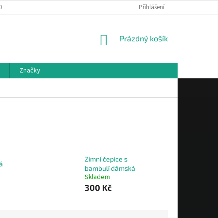
OBNÍCH ÚDAJŮ
Přihlášení
NÁKUPNÍ
Prázdný košík
KOŠÍK
Značky
Zimní čepice s
á
bambulí dámská
Skladem
300 Kč