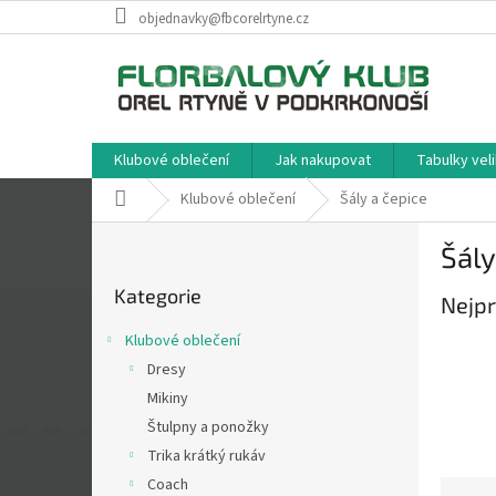
Přejít
objednavky@fbcorelrtyne.cz
na
obsah
Klubové oblečení
Jak nakupovat
Tabulky veli
Domů
Klubové oblečení
Šály a čepice
P
Šály
o
Přeskočit
s
Kategorie
kategorie
Nejpr
t
r
Klubové oblečení
a
Dresy
n
Mikiny
n
í
Štulpny a ponožky
p
Trika krátký rukáv
a
Coach
Ř