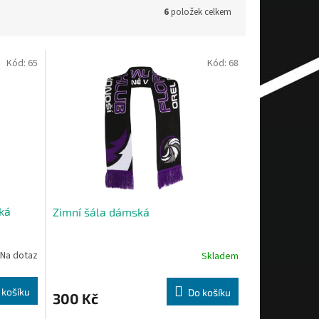
6
položek celkem
Kód:
65
Kód:
68
ká
Zimní šála dámská
Na dotaz
Skladem
 košíku
Do košíku
300 Kč