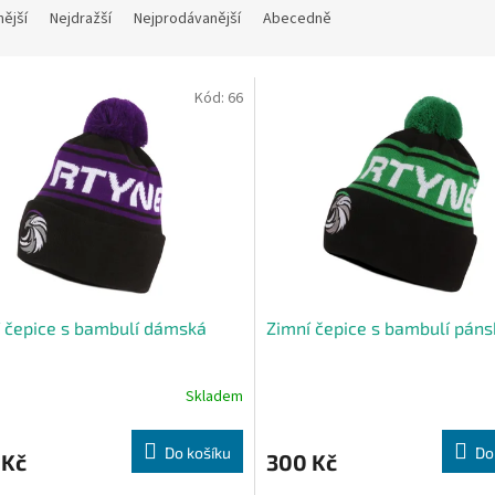
nější
Nejdražší
Nejprodávanější
Abecedně
Kód:
66
 čepice s bambulí dámská
Zimní čepice s bambulí páns
Skladem
Do košíku
Do
 Kč
300 Kč