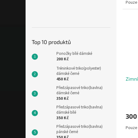
Pouze 
Top 10 produktů
Ponožky bílé dámské
200 Kč
Tréninkové triko(polyester)
dámské černé
Zimní
450 Kč
Předzápasové triko(bavlna)
dámské černé
350 Kč
Předzápasové triko(bavlna)
dámské bílé
300
350 Kč
Předzápasové triko(bavlna)
Pouze 
pánské černé
350 Kč