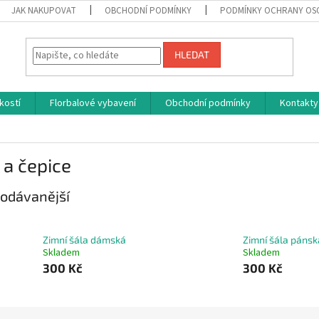
JAK NAKUPOVAT
OBCHODNÍ PODMÍNKY
PODMÍNKY OCHRANY OS
HLEDAT
kostí
Florbalové vybavení
Obchodní podmínky
Kontakty
 a čepice
odávanější
Zimní šála dámská
Zimní šála pánsk
Skladem
Skladem
300 Kč
300 Kč