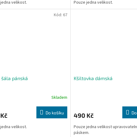
jedna velikost.
Pouze jedna velikost.
Kód:
67
 šála pánská
Kšiltovka dámská
Skladem
Do košíku
Do
 Kč
490 Kč
jedna velikost.
Pouze jedna velikost upravovatel
páskem.