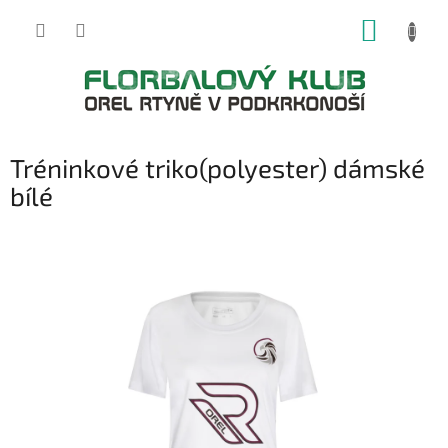
Přejít
NÁKUP
na
obsah
KOŠÍK
Tréninkové triko(polyester) dámské
bílé