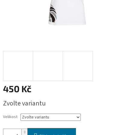
450 Kč
Měrná
Zvolte variantu
cena:
Velikost