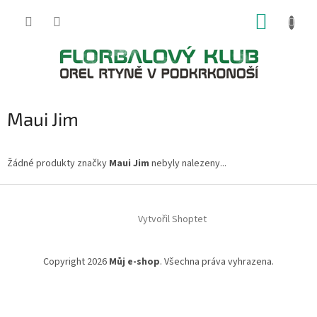
Přejít
NÁKUP
na
obsah
KOŠÍK
Maui Jim
Žádné produkty značky
Maui Jim
nebyly nalezeny...
Z
á
Vytvořil Shoptet
p
a
t
Copyright 2026
Můj e-shop
. Všechna práva vyhrazena.
í