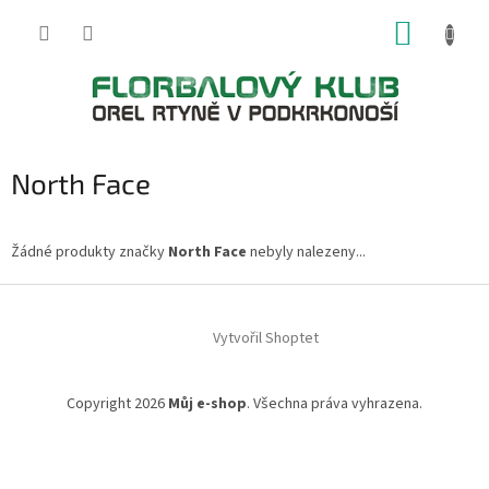
Přejít
NÁKUP
na
obsah
KOŠÍK
North Face
Žádné produkty značky
North Face
nebyly nalezeny...
Z
á
Vytvořil Shoptet
p
a
t
Copyright 2026
Můj e-shop
. Všechna práva vyhrazena.
í